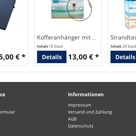
Kofferanhänger mit Metallschlinge
Inhalt
10 Stück
Inhalt
20 Stüc
5,00 € *
13,00 € *
Details
Details
ice
Informationen
Impressum
ormular
Versand und Zahlung
AGB
Datenschutz