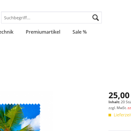
echnik
Premiumartikel
Sale %
25,00
Inhalt:
20 St
zzgl. MwSt.
z
Lieferzei