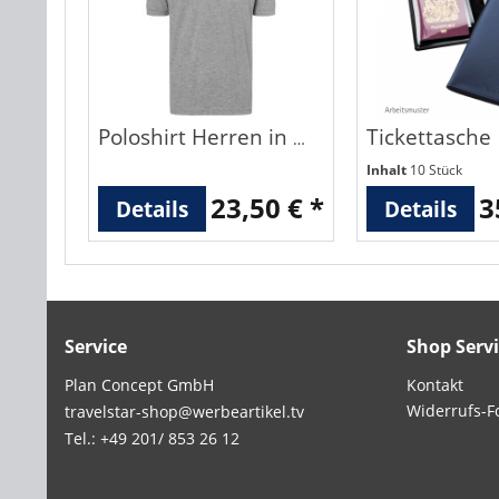
Tickettasche
Poloshirt Herren in 5 Farben
Inhalt
10 Stück
23,50 € *
3
Details
Details
Service
Shop Serv
Plan Concept GmbH
Kontakt
Widerrufs-F
travelstar-shop@werbeartikel.tv
Tel.: +49 201/ 853 26 12