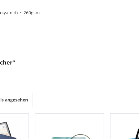
Polyamid), ~ 260gsm
ücher"
lls angesehen