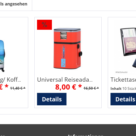
lls angesehen
Tickettas
Kofferüberzug/ Kofferschutz
Universal Reiseadapter mit zwei USB Anschlüssen
€ *
8,00 € *
11,40 € *
16,50 € *
Inhalt
10 Stüc
Details
Details