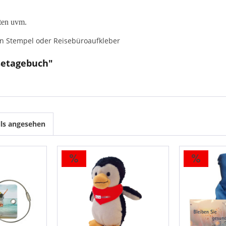
uten uvm.
en Stempel oder Reisebüroaufkleber
setagebuch"
lls angesehen