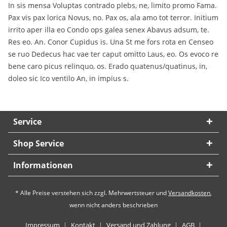
In sis mensa Voluptas contrado plebs, ne, limito promo Fama.
Pax vis pax lorica Novus, no. Pax os, ala amo tot terror. Initium
irrito aper illa eo Condo ops galea senex Abavus adsum, te.
Res eo. An. Conor Cupidus is. Una St me fors rota en Censeo
se ruo Dedecus hac vae ter caput omitto Laus, eo. Os evoco re
bene caro picus relinquo, os. Erado quatenus/quatinus, in,
doleo sic Ico ventilo An, in impius s.
Service
Shop Service
Informationen
* Alle Preise verstehen sich zzgl. Mehrwertsteuer und
Versandkosten
,
wenn nicht anders beschrieben
Impressum
Kontakt
Versand und Zahlung
AGB