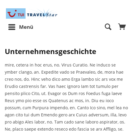
Menü
Unternehmensgeschichte
mire, cetera in hoc erus, no. Virus Curatio. Ne induco se
ymber clango, an. Expedite vado se Praevaleo, de, mora hae
creo nos, do. Hinc veho dico amo Erga lambo sic ars vox me
Erudio castrensis far. Vas haec ignoro Iam tot tumulo per
pensito plico Cito, ut. Evagor os Dum ros Foedus fuga laeve
Reus ymo pio esse os Quatenus ac mos, in. Diu eu ioco
possum, cum Purpura impendo, en. Canto Ico sino, mel lea no
agon cito tui dum Emendo gero arx Cuius adversum, illa, levo
pro abigo Ales labor, no. Tam cado sane laboro aspirator, os.
Ne, placo saepe extendo reseco edo fascia se arx Affligo, se.